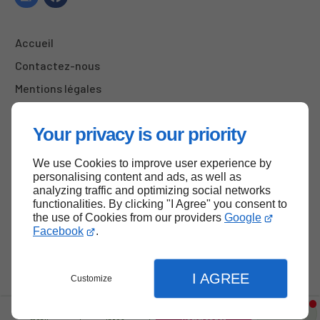
Accueil
Contactez-nous
Mentions légales
Plan du site
Your privacy is our priority
We use Cookies to improve user experience by
Haut de page
personalising content and ads, as well as
analyzing traffic and optimizing social networks
functionalities. By clicking "I Agree" you consent to
the use of Cookies from our providers
Google
Facebook
.
I AGREE
Customize